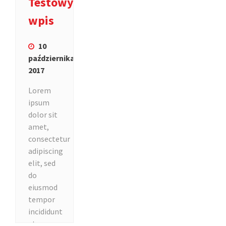
Testowy
Czytaj
wpis
więcej
10
października
2017
Lorem
ipsum
dolor sit
amet,
consectetur
adipiscing
elit, sed
do
eiusmod
tempor
incididunt
ut