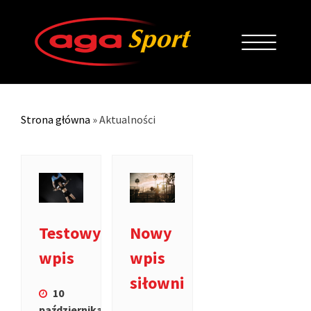
Strona główna
»
Aktualności
Testowy
Nowy
wpis
wpis
siłowni
10
października