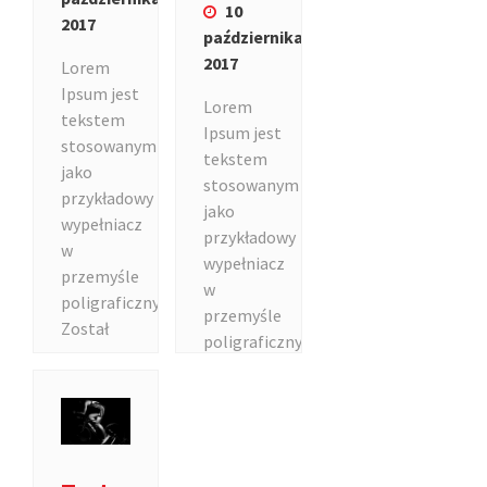
10
2017
października
2017
Lorem
Ipsum jest
Lorem
tekstem
Ipsum jest
stosowanym
tekstem
jako
stosowanym
przykładowy
jako
wypełniacz
przykładowy
w
wypełniacz
przemyśle
w
poligraficznym.
przemyśle
Został
poligraficznym.
po raz
Został
pierwszy
po raz
użyty…
pierwszy
użyty…
Czytaj
więcej