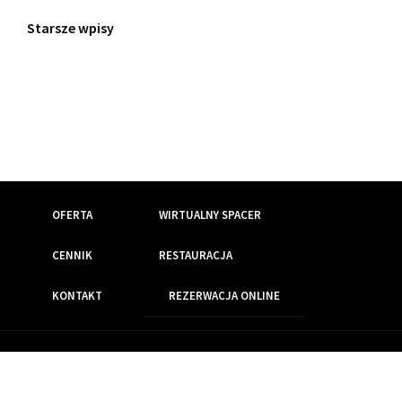
labore…
Starsze wpisy
Czytaj
więcej
OFERTA
WIRTUALNY SPACER
CENNIK
RESTAURACJA
KONTAKT
REZERWACJA ONLINE
Wszelkie prawa zastrzeżone