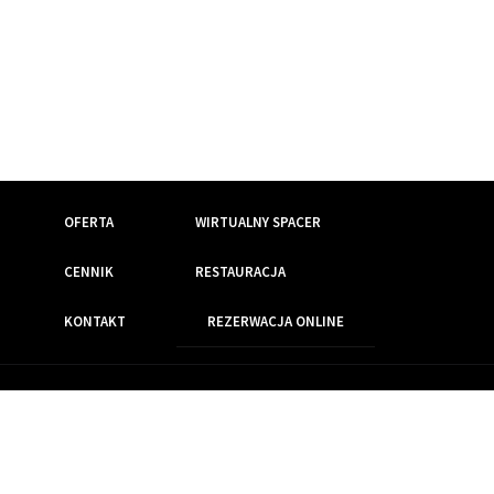
OFERTA
WIRTUALNY SPACER
CENNIK
RESTAURACJA
KONTAKT
REZERWACJA ONLINE
Wszelkie prawa zastrzeżone
Realizacja