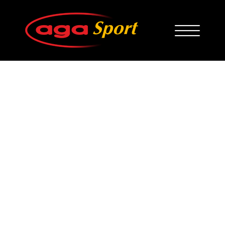
Sztangi + Płaski
Brzuch