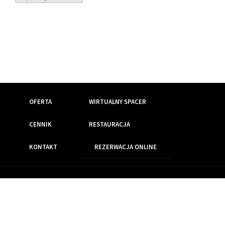
OFERTA
WIRTUALNY SPACER
CENNIK
RESTAURACJA
KONTAKT
REZERWACJA ONLINE
Wszelkie prawa zastrzeżone
Realizacja