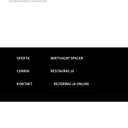
OFERTA
WIRTUALNY SPACER
CENNIK
RESTAURACJA
KONTAKT
REZERWACJA ONLINE
Wszelkie prawa zastrzeżone
Realizacja