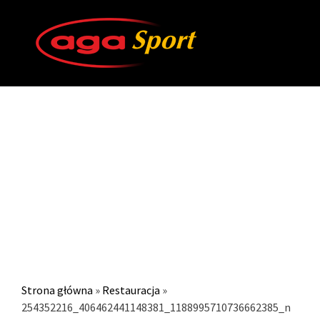
254352216_406462441148381
Strona główna
»
Restauracja
»
254352216_406462441148381_1188995710736662385_n