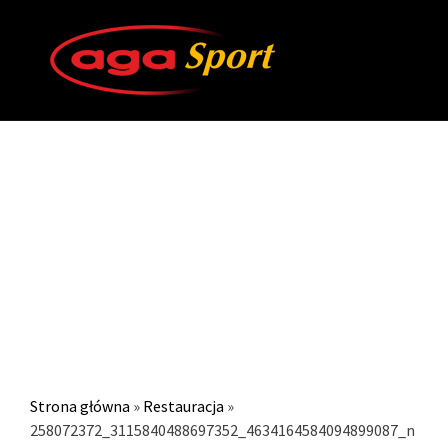
258072372_311584048869735
Strona główna
»
Restauracja
»
258072372_3115840488697352_4634164584094899087_n